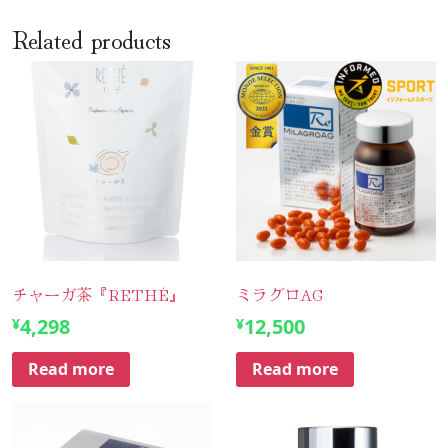
Related products
チャーガ茶『RETHÉ』
ミラグロAG
4,298
12,500
¥
¥
Read more
Read more